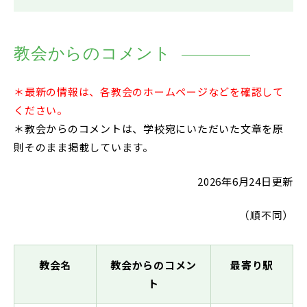
在校生・保護者の方
卒業生の方
教会からのコメント
お問い合わせ
＊最新の情報は、各教会のホームページなどを確認して
資料請求
ください。
＊教会からのコメントは、学校宛にいただいた文章を原
アクセス
則そのまま掲載しています。
Instagram
2026年6月24日更新
採用情報
（順不同）
リンク
個人情報保護方針
教会名
教会からのコメン
最寄り駅
ソーシャルメディアポリシー
ト