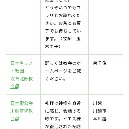
どうぞいつでもフ
ラリとお訪ねくだ
さい。お茶とお菓
子でお待ちしてい
ます。（牧師 玉
木圭子）
日本キリス
詳しくは教会のホ
南千住
ト教団
ームページをご覧
浅草北部教
ください。
会
日本聖公会
礼拝は神様を身近
川越
川越基督教
に感じ、会話する
川越市
会
時です。イエス様
本川越
が復活された記念