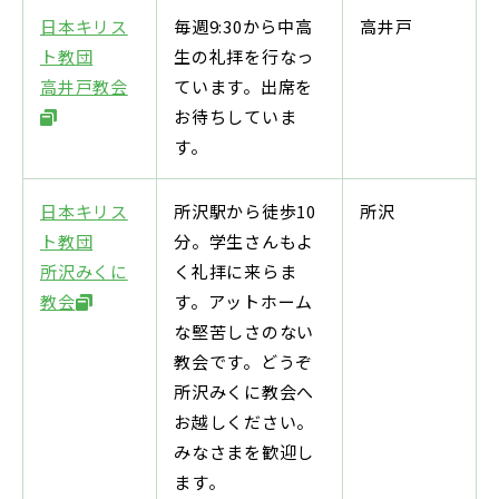
中学説明会
高校説明会
日本キリス
毎週9:30から中高
高井戸
ト教団
生の礼拝を行なっ
高井戸教会
ています。出席を
お待ちしていま
す。
日本キリス
所沢駅から徒歩10
所沢
閉じる
ト教団
分。学生さんもよ
所沢みくに
く礼拝に来らま
教会
す。アットホーム
な堅苦しさのない
教会です。どうぞ
所沢みくに教会へ
お越しください。
みなさまを歓迎し
ます。