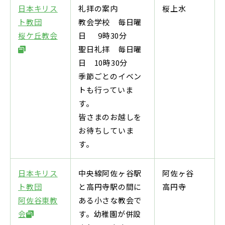
日本キリス
礼拝の案内
桜上水
ト教団
教会学校 毎日曜
桜ケ丘教会
日 9時30分
聖日礼拝 毎日曜
日 10時30分
季節ごとのイベン
トも行っていま
す。
皆さまのお越しを
お待ちしていま
す。
日本キリス
中央線阿佐ヶ谷駅
阿佐ヶ谷
ト教団
と高円寺駅の間に
高円寺
阿佐谷東教
ある小さな教会で
会
す。幼稚園が併設