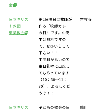
会
日本キリス
第2日曜日は牧師が
吉祥寺
ト教団
作る「牧師カレー
東美教会
の日｝です。中高
生は無料ですの
で、ぜひいらして
下さい！！
中高科がないので
主日礼拝に出席し
てもらっています
（10：30～11：
30）。よろしくど
うぞ！！
日本キリス
子どもの教会の日
鶴川