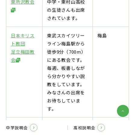
東所沢教会
中学・東村山高校
の生徒さんも出席
されています。
日本キリス
東武スカイツリー
梅島
ト教団
ライン梅島駅から
足立梅田教
徒歩9分（700m）
会
にある教会です。
毎週、板書しなが
ら分かりやすい説
教をしています。
みなさんの出席を
お待ちしていま
す。
日本キリス
第2～第5日曜
大泉学園
中学説明会
高校説明会
ト教団
9：30～10：00