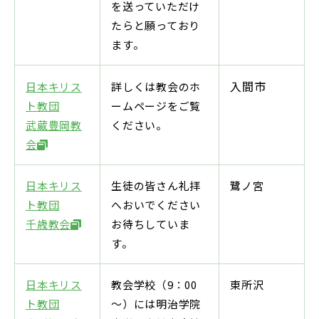
を送っていただけ
たらと願っており
ます。
入間市
日本キリス
詳しくは教会のホ
ト教団
ームページをご覧
武蔵豊岡教
ください。
会
日本キリス
生徒の皆さん礼拝
鷺ノ宮
ト教団
へおいでください
千歳教会
お待ちしていま
す。
日本キリス
教会学校（9：00
東所沢
ト教団
～）には明治学院