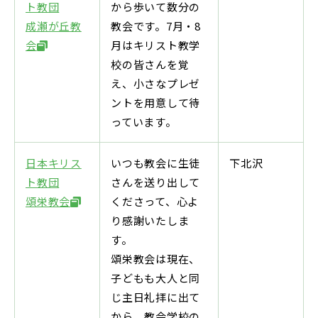
ト教団
から歩いて数分の
成瀬が丘教
教会です。7月・8
会
月はキリスト教学
校の皆さんを覚
え、小さなプレゼ
ントを用意して待
っています。
日本キリス
いつも教会に生徒
下北沢
ト教団
さんを送り出して
頌栄教会
くださって、心よ
り感謝いたしま
す。
頌栄教会は現在、
子どもも大人と同
じ主日礼拝に出て
から、教会学校の