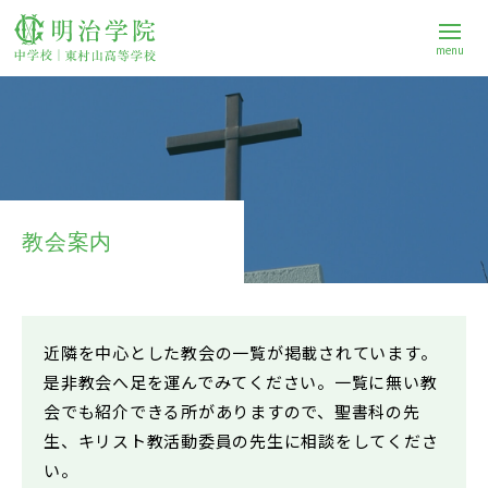
menu
学校案内
中学校
教会案内
高等学校
進路
近隣を中心とした教会の一覧が掲載されています。
是非教会へ足を運んでみてください。一覧に無い教
会でも紹介できる所がありますので、聖書科の先
Q&A
生、キリスト教活動委員の先生に相談をしてくださ
い。