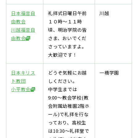
日本福音自
礼拝式日曜日午前
川越
由教会
１０時〜１１時
川越福音自
頃、明治学院の皆
由教会
さま、おいでくだ
さっていますよ。
大歓迎です！
日本キリス
どうぞ気軽にお越
一橋学園
ト教団
しください。
小平教会
中学生までは
9:00〜教会学校(教
会附属幼稚園2階ホ
ール)で礼拝を行な
っており、高校生
は10:30〜礼拝堂で