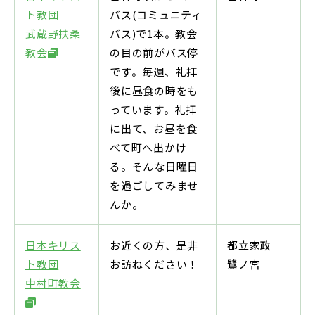
ト教団
バス(コミュニティ
武蔵野扶桑
バス)で1本。教会
教会
の目の前がバス停
です。毎週、礼拝
後に昼食の時をも
っています。礼拝
に出て、お昼を食
べて町へ出かけ
る。そんな日曜日
を過ごしてみませ
んか。
日本キリス
お近くの方、是非
都立家政
ト教団
お訪ねください！
鷺ノ宮
中村町教会