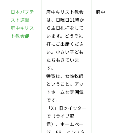
日本バプテ
府中キリスト教会
府中
スト連盟
は、日曜日11時か
府中キリス
ら主日礼拝をして
ト教会
います。どうぞ礼
拝にご出席くださ
い。小さい子ども
たちもきていま
す。
特徴は、女性牧師
ということ。アッ
トホームな雰囲気
です。
「X」旧ツイッター
で（ライブ配
信）、ホームペー
ジ、FB、インスタ