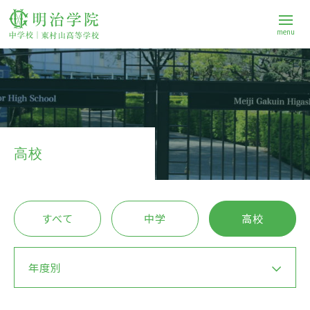
menu
学校案内
中学校
高校
高等学校
すべて
中学
高校
進路
年度別
Q&A