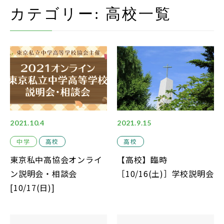
在校生・保護者の方
カテゴリー:
高校
一覧
卒業生の方
お問い合わせ
資料請求
アクセス
Instagram
2021.10.4
2021.9.15
採用情報
中学
高校
高校
東京私中高協会オンライ
【高校】臨時
リンク
ン説明会・相談会
［10/16(土)］学校説明会
個人情報保護方針
[10/17(日)]
ソーシャルメディアポリシー