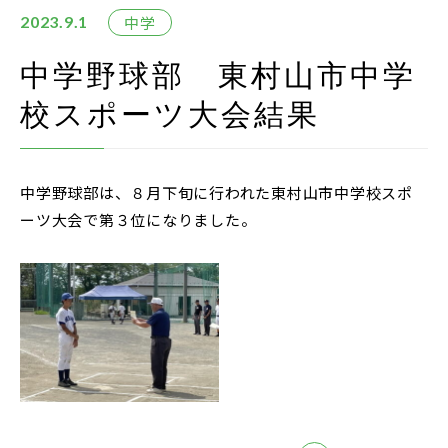
在校生・保護者の方
中学
2023.9.1
卒業生の方
中学野球部 東村山市中学
校スポーツ大会結果
お問い合わせ
資料請求
中学野球部は、８月下旬に行われた東村山市中学校スポ
アクセス
ーツ大会で第３位になりました。
Instagram
採用情報
リンク
個人情報保護方針
ソーシャルメディアポリシー