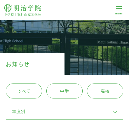
menu
学校案内
中学校
お知らせ
高等学校
すべて
中学
高校
進路
年度別
Q&A