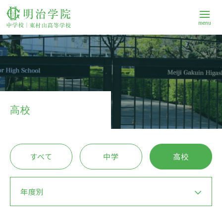
menu
学校案内
中学校
高校
高等学校
すべて
中学
高校
進路
年度別
Q&A