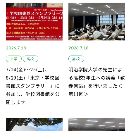
中学説明会
高校説明会
2026.7.18
2026.7.18
閉じる
中学
高校
高校
7/24(金)～25(土)、
明治学院大学の先生によ
8/29(土)「東京・学校図
る高校3年生への講義「教
書館スタンプラリー」に
養原論」を行いました＜
参加し、学校図書館を公
第11回＞
開します