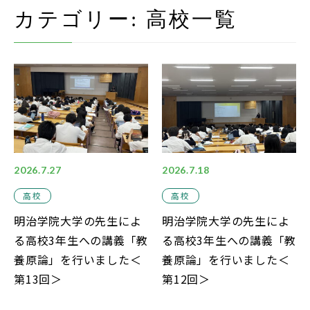
在校生・保護者の方
カテゴリー:
高校
一覧
卒業生の方
お問い合わせ
資料請求
アクセス
Instagram
2026.7.27
2026.7.18
採用情報
高校
高校
明治学院大学の先生によ
明治学院大学の先生によ
リンク
る高校3年生への講義「教
る高校3年生への講義「教
個人情報保護方針
養原論」を行いました＜
養原論」を行いました＜
ソーシャルメディアポリシー
第13回＞
第12回＞