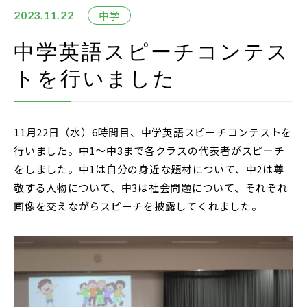
在校生・保護者の方
中学
2023.11.22
卒業生の方
中学英語スピーチコンテス
トを行いました
お問い合わせ
資料請求
11月22日（水）6時間目、中学英語スピーチコンテストを
アクセス
行いました。中1～中3まで各クラスの代表者がスピーチ
Instagram
をしました。中1は自分の身近な題材について、中2は尊
敬する人物について、中3は社会問題について、それぞれ
採用情報
画像を交えながらスピーチを披露してくれました。
リンク
個人情報保護方針
ソーシャルメディアポリシー