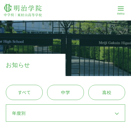
menu
学校案内
中学校
お知らせ
高等学校
すべて
中学
高校
進路
年度別
Q&A