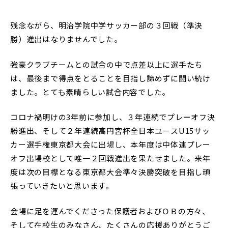
中学説明会
高校説明会
残念ながら、明治学院中学サッカー部の３回戦（準決
勝）進出はなりませんでした。
強豪クラブチームとの試合の中で点差以上に選手たち
は、最後まで得点をとることを目指し諦めずに闘い続け
ました。とても素晴らしい試合内容でした。
閉じる
コロナ禍明けの3年前に参加し、３年連続でプレーオフ決
勝進出、そして２年連続高円宮杯全日本ユ－スU15サッ
カー選手権東京都大会に出場し、本年度は中体連プレー
オフ出場校として唯一２回戦進出を果たせました。来年
度は次の目標となる東京都大会準々決勝突破を目指し頑
張っていきたいと思います。
会場に足を運んでくださった保護者およびＯＢの方々、
そして在校生のみなさん、たくさんの応援ありがとうご