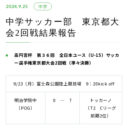
在校生・保護者の方
中学
2024.9.25
卒業生の方
中学サッカー部 東京都大
会2回戦結果報告
お問い合わせ
資料請求
高円宮杯 第３６回 全日本ユース（U-15）サッカ
アクセス
ー選手権東京都大会2回戦（準々決勝）
Instagram
採用情報
9/23（月）富士森公園陸上競技場 9：20kick off
リンク
明治学院中
0 ― 7
トッカーノ
個人情報保護方針
（POG）
（T2 Cリーグ
ソーシャルメディアポリシー
前期2位）