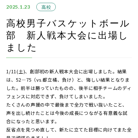
在校生・保護者の方
高校
2025.1.23
卒業生の方
高校男子バスケットボール
部 新人戦本大会に出場し
お問い合わせ
ました
資料請求
アクセス
1/11(土)、創部初の新人戦本大会に出場しました。結果
Instagram
は、52―75（vs.都立橘、負け）と、悔しい結果となりま
採用情報
した。前半は勝っていたものの、後半に相手チームのディ
フェンスに対応できず、負けてしまいました。
リンク
たくさんの声援の中で最後まで全力で戦い抜いたこと、
個人情報保護方針
声を出し続けたことは今後の成長につながる有意義な試
合になったと思います。
ソーシャルメディアポリシー
反省点を見つめ直して、新たに立てた目標に向けてまた全
員で頑張ります！！