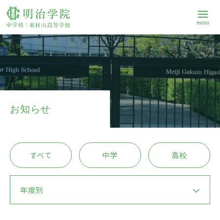
menu
学校案内
中学校
お知らせ
高等学校
すべて
中学
高校
進路
年度別
Q&A