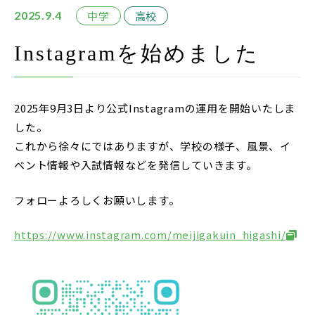
在校生・保護者の方
中学
高校
2025.9.4
卒業生の方
Instagramを始めました
お問い合わせ
2025年9月3日より公式Instagramの運用を開始いたしま
資料請求
した。
アクセス
これから徐々にではありますが、学校の様子、風景、イ
ベント情報や入試情報などを発信していきます。
Instagram
採用情報
フォローよろしくお願いします。
リンク
https://www.instagram.com/meijigakuin_higashi/
個人情報保護方針
ソーシャルメディアポリシー