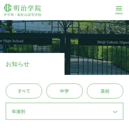
menu
学校案内
中学校
お知らせ
高等学校
すべて
中学
高校
進路
年度別
Q&A