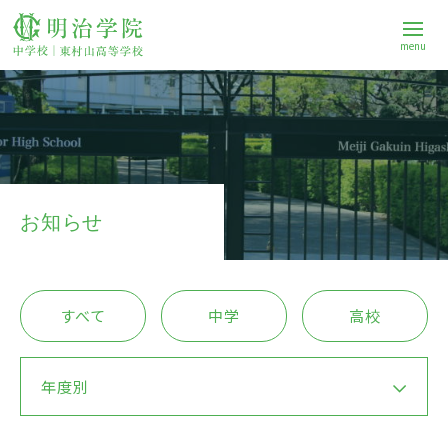
menu
学校案内
中学校
お知らせ
高等学校
すべて
中学
高校
進路
年度別
Q&A