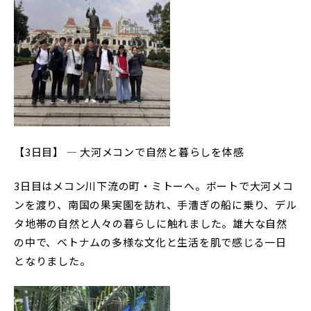
【3日目】 ― 大河メコンで自然と暮らしを体感
3日目はメコン川下流の町・ミトーへ。ボートで大河メコ
ンを渡り、南国の果実園を訪れ、手漕ぎの船に乗り、デル
タ地帯の自然と人々の暮らしに触れました。雄大な自然
の中で、ベトナムの多様な文化と生活を肌で感じる一日
となりました。