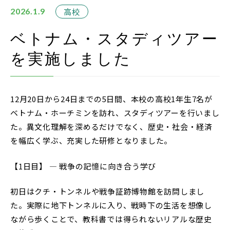
在校生・保護者の方
高校
2026.1.9
卒業生の方
ベトナム・スタディツアー
を実施しました
お問い合わせ
資料請求
12月20日から24日までの5日間、本校の高校1年生7名が
アクセス
ベトナム・ホーチミンを訪れ、スタディツアーを行いまし
Instagram
た。異文化理解を深めるだけでなく、歴史・社会・経済
を幅広く学ぶ、充実した研修となりました。
採用情報
リンク
【1日目】 ― 戦争の記憶に向き合う学び
個人情報保護方針
初日はクチ・トンネルや戦争証跡博物館を訪問しまし
ソーシャルメディアポリシー
た。実際に地下トンネルに入り、戦時下の生活を想像し
ながら歩くことで、教科書では得られないリアルな歴史