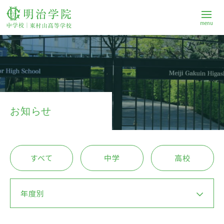
menu
学校案内
中学校
お知らせ
高等学校
すべて
中学
高校
進路
年度別
Q&A