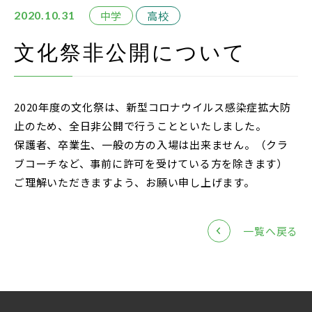
在校生・保護者の方
中学
高校
2020.10.31
卒業生の方
文化祭非公開について
お問い合わせ
2020年度の文化祭は、新型コロナウイルス感染症拡大防
資料請求
止のため、全日非公開で行うことといたしました。
アクセス
保護者、卒業生、一般の方の入場は出来ません。（クラ
ブコーチなど、事前に許可を受けている方を除きます）
Instagram
ご理解いただきますよう、お願い申し上げます。
採用情報
リンク
一覧へ戻る
個人情報保護方針
ソーシャルメディアポリシー