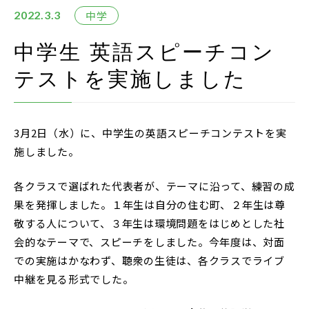
在校生・保護者の方
中学
2022.3.3
卒業生の方
中学生 英語スピーチコン
テストを実施しました
お問い合わせ
資料請求
3月2日（水）に、中学生の英語スピーチコンテストを実
アクセス
施しました。
Instagram
各クラスで選ばれた代表者が、テーマに沿って、練習の成
採用情報
果を発揮しました。１年生は自分の住む町、２年生は尊
リンク
敬する人について、３年生は環境問題をはじめとした社
会的なテーマで、スピーチをしました。今年度は、対面
個人情報保護方針
での実施はかなわず、聴衆の生徒は、各クラスでライブ
ソーシャルメディアポリシー
中継を見る形式でした。