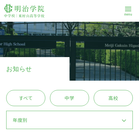
menu
学校案内
中学校
お知らせ
高等学校
すべて
中学
高校
進路
年度別
Q&A