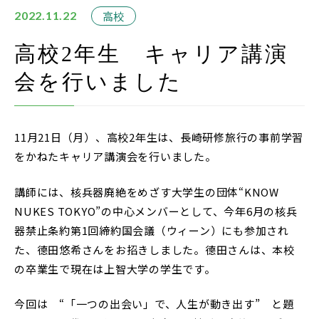
在校生・保護者の方
高校
2022.11.22
卒業生の方
高校2年生 キャリア講演
会を行いました
お問い合わせ
資料請求
11月21日（月）、高校2年生は、長崎研修旅行の事前学習
アクセス
をかねたキャリア講演会を行いました。
Instagram
講師には、核兵器廃絶をめざす大学生の団体“KNOW
採用情報
NUKES TOKYO”の中心メンバーとして、今年6月の核兵
リンク
器禁止条約第1回締約国会議（ウィーン）にも参加され
た、德田悠希さんをお招きしました。德田さんは、本校
個人情報保護方針
の卒業生で現在は上智大学の学生です。
ソーシャルメディアポリシー
今回は “「一つの出会い」で、人生が動き出す” と題