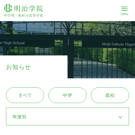
menu
学校案内
中学校
お知らせ
高等学校
すべて
中学
高校
進路
年度別
Q&A