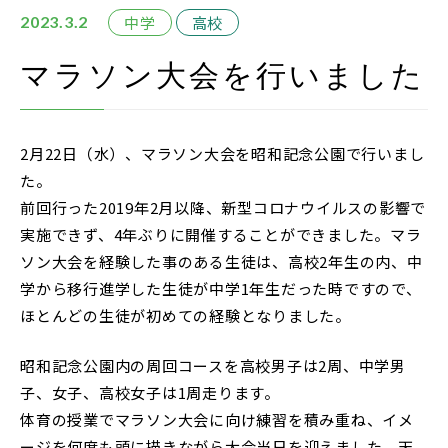
在校生・保護者の方
中学
高校
2023.3.2
卒業生の方
マラソン大会を行いました
お問い合わせ
2月22日（水）、マラソン大会を昭和記念公園で行いまし
資料請求
た。
アクセス
前回行った2019年2月以降、新型コロナウイルスの影響で
実施できず、4年ぶりに開催することができました。マラ
Instagram
ソン大会を経験した事のある生徒は、高校2年生の内、中
採用情報
学から移行進学した生徒が中学1年生だった時ですので、
ほとんどの生徒が初めての経験となりました。
リンク
個人情報保護方針
昭和記念公園内の周回コースを高校男子は2周、中学男
子、女子、高校女子は1周走ります。
ソーシャルメディアポリシー
体育の授業でマラソン大会に向け練習を積み重ね、イメ
ージを何度も頭に描きながら大会当日を迎えました。天