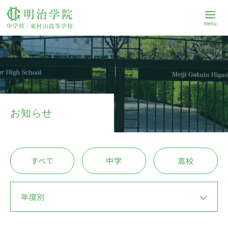
menu
学校案内
中学校
お知らせ
高等学校
すべて
中学
高校
進路
年度別
Q&A