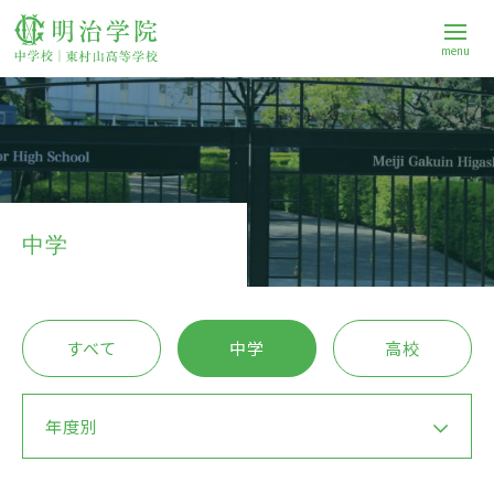
menu
学校案内
中学校
中学
高等学校
すべて
中学
高校
進路
年度別
Q&A