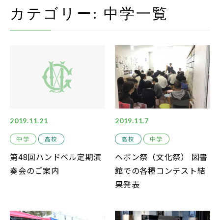
在校生・保護者の方
カテゴリー:
中学
一覧
卒業生の方
お問い合わせ
資料請求
アクセス
Instagram
2019.11.21
2019.11.7
採用情報
中学
高校
高校
中学
第48回ハンドベル定期演
ヘボン祭（文化祭） 図書
リンク
奏会のご案内
館での各種コンテスト結
個人情報保護方針
果発表
ソーシャルメディアポリシー