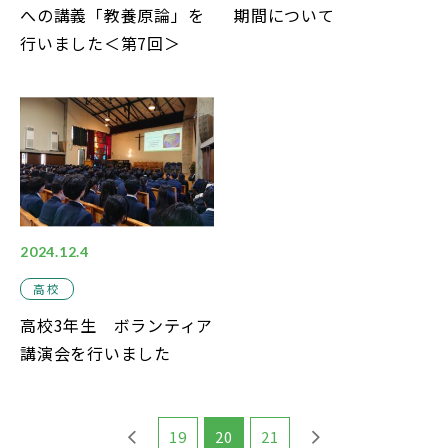
への講義「教養原論」を
期間について
行いました＜第7回＞
2024.12.4
高校
高校3年生 ボランティア
講演会を行いました
19
20
21