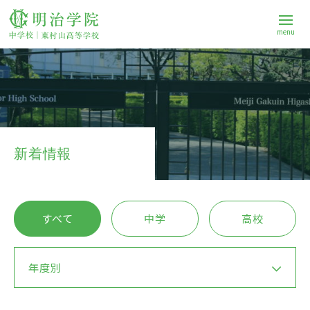
menu
学校案内
中学校
新着情報
高等学校
すべて
中学
高校
進路
年度別
Q&A