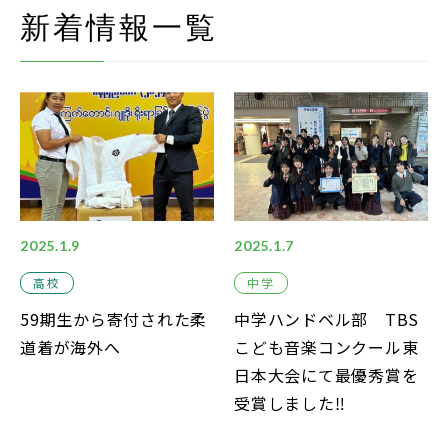
在校生・保護者の方
新着情報一覧
卒業生の方
お問い合わせ
資料請求
アクセス
Instagram
2025.1.9
2025.1.7
採用情報
高校
中学
59期生から寄付された柔
中学ハンドベル部 TBS
リンク
道着が海外へ
こども音楽コンクール東
個人情報保護方針
日本大会にて最優秀賞を
ソーシャルメディアポリシー
受賞しました‼