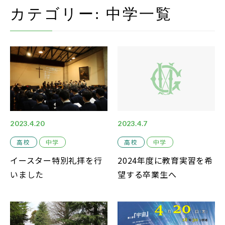
在校生・保護者の方
カテゴリー:
中学
一覧
卒業生の方
お問い合わせ
資料請求
アクセス
Instagram
2023.4.20
2023.4.7
採用情報
高校
中学
高校
中学
イースター特別礼拝を行
2024年度に教育実習を希
リンク
いました
望する卒業生へ
個人情報保護方針
ソーシャルメディアポリシー