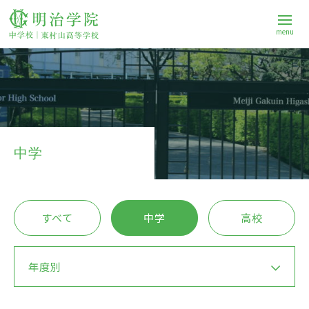
menu
学校案内
中学校
中学
高等学校
すべて
中学
高校
進路
年度別
Q&A