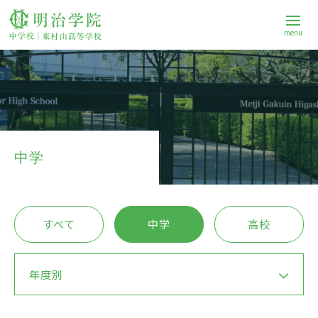
menu
学校案内
中学校
中学
高等学校
すべて
中学
高校
進路
年度別
Q&A