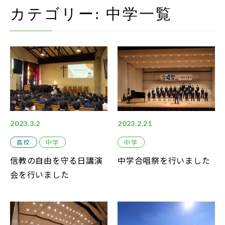
在校生・保護者の方
カテゴリー:
中学
一覧
卒業生の方
お問い合わせ
資料請求
アクセス
Instagram
2023.3.2
2023.2.21
採用情報
高校
中学
中学
信教の自由を守る日講演
中学合唱祭を行いました
リンク
会を行いました
個人情報保護方針
ソーシャルメディアポリシー