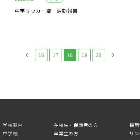
中学サッカー部 活動報告
16
17
18
19
20
学校案内
在校生・保護者の方
採用
中学校
卒業生の方
リン